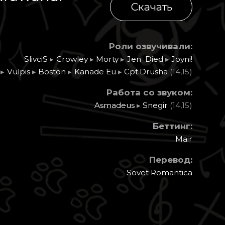
Скачать
Роли озвучивали:
SlivciS
▸
Crowley
▸
Morty
▸
Jen_Died
▸
Joyni!
▸
Vulpis
▸
Boston
▸
Kanade Eu
▸
Cpt.Drusha
(14,15)
Работа со звуком:
Asmadeus
▸
Snegir
(14,15)
Беттинг:
Mair
Перевод:
Sovet Romantica