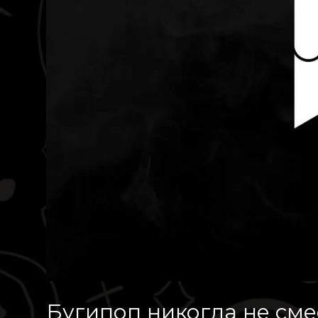
Бугипоп никогда не смеё