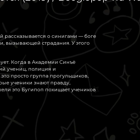
ой рассказывается о синигами — боге
ли, вызывающей страдания. У этого
ует. Когда в Академии Синъё
ий учениц, полиция и
 это просто группа прогульщиков,
рые ученики знают правду,
ели это Бугипоп похищает учеников