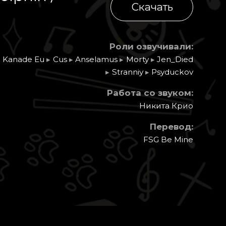
Скачать
Роли озвучивали:
Kanade Eu
▸
Cus
▸
Anselamus
▸
Morty
▸
Jen_Died
▸
Stranniy
▸
Psyduckov
Работа со звуком:
Никита Крио
Перевод:
FSG Be Mine