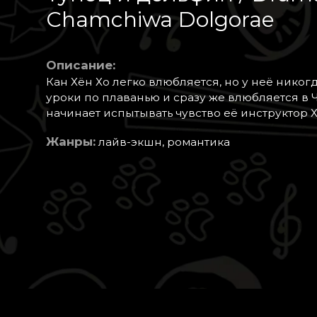
Chamchiwa Dolgorae
Описание:
Кан Хён Хо легко влюбляется, но у неё никог
уроки по плаванью и сразу же влюбляется в Чо
начинает испытывать чувство её инструктор Х
Жанры:
лайв-экшн, романтика