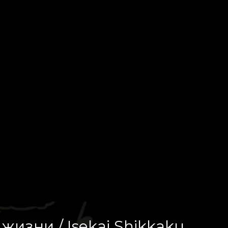
изни / Isekai Shikkaku