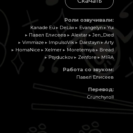
Скачать
Роли озвучивали:
Kanade Eu
▸
DeLax
▸
Evangelyn
▸
Yui
▸
Павел Елисеев
▸
Alextar
▸
Jen_Died
▸
Vimmaze
▸
ImpulsoVik
▸
Darstayn
▸
Arty
▸
HomaNice
▸
Xelmer
▸
Moretemiya
▸
Bread
▸
Psyduckov
▸
Zenfore
▸
MIRA
Работа со звуком:
Павел Елисеев
Перевод:
Crunchyroll