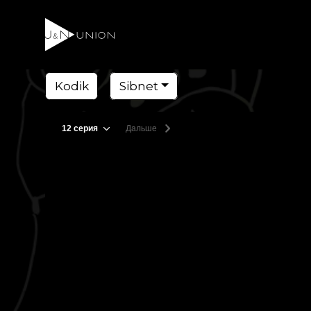
Kodik
Sibnet