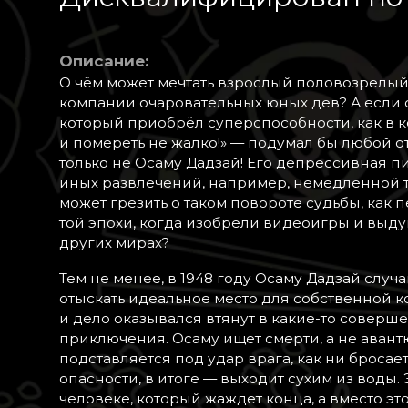
Описание:
О чём может мечтать взрослый половозрелый
компании очаровательных юных дев? А если о
который приобрёл суперспособности, как в к
и помереть не жалко!» — подумал бы любой от
только не Осаму Дадзай! Его депрессивная пи
иных развлечений, например, немедленной тр
может грезить о таком повороте судьбы, как
той эпохи, когда изобрели видеоигры и выд
других мирах?
Тем не менее, в 1948 году Осаму Дадзай случ
отыскать идеальное место для собственной ко
и дело оказывался втянут в какие-то сове
приключения. Осаму ищет смерти, а не авант
подставляется под удар врага, как ни броса
опасности, в итоге — выходит сухим из воды.
человеке, который жаждет конца, а вместо эт