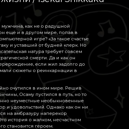
 мужчина, как не о радушной
н ещё и в другом мире, попав в
омпьютерной игре? «За такое счастье
аку и уставший от будней клерк. Но
сательская натура требует совсем
агической смерти. Да и как он
 перерождение, если жил задолго до
умали сюжеты о реинкарнации в
айно очутился в ином мире. Решив
нчины, Осаму пустился в путь, но то
ршенно неуместные необыкновенные
юр и удовольствий. Однако как он ни
ется на амбразуру наперекор
 Это история о жалком, несчастном
ого становится героем.