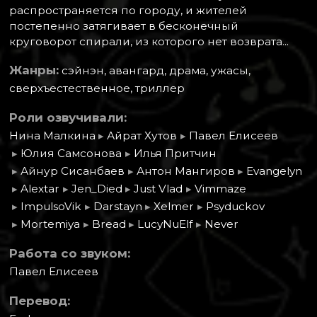
распространяется по городу, и жителей
постепенно затягивает в бесконечный
круговорот спирали, из которого нет возврата...
Жанры:
сэйнэн, авангард, драма, ужасы,
сверхъестественное, триллер
Роли озвучивали:
Нина Малкина
▸
Айрат Хутов
▸
Павел Елисеев
▸
Юлия Самсонова
▸
Илья Притчин
▸
Айнур Сисанбаев
▸
Антон Мангиров
▸
Evangelyn
▸
Alextar
▸
Jen_Died
▸
Just Vlad
▸
Vimmaze
▸
ImpulsoVik
▸
Darstayn
▸
Xelmer
▸
Psyduckov
▸
Mortemiya
▸
Bread
▸
LucyNuElf
▸
Never
Работа со звуком:
Павел Елисеев
Перевод: