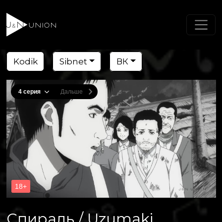
Kodik
Sibnet
ВК
Спираль / Uzumaki