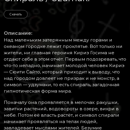
Скачать
Описание:
Над маленьким затерянным между горами и
океаном городке лежит проклятье. Вот только ни
жители, ни главная героиня Кириэ Госима не
отдают себе в этом отчёт. Первым подозревать, что
что-то неладно, начинает молодой человек Кириэ
— Сюити Сайто, который приходит к выводу, что
над городом довлеет не призрак и не монстр, а
символ — удзумаки, то есть спираль, загадочная
гипнотическая форма мира.
Поначалу она проявляется в мелочах: ракушки,
завитки растений, водовороты в озере, вихри в
небе. Потом её власть растёт, и символ спирали
начинает проявляться на телах людей,
завладевает мыслями жителей. Безумие