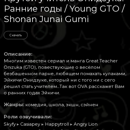
Ранние годы / Young GTO /
Shonan Junai Gumi
Скачать
Описание:
Многим известен сериал и манга Great Teacher
Onizuka (GTO), повествующие о весёлом
безбашенном парне, любящем помахать кулаками,
Эйкичи Онидзуке, который ни с того ни с сего
решил стать учителем...Так вот OVA расскажет Вам
о ранних годах Эйкичи.
Жанры:
комедия, школа, экшн, сэйнен
Роли озвучивали:
Skyfy
▸
Casiapey
▸
Happytroll
▸
Angry Lion