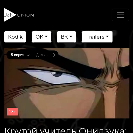
Kodik
OK
ВК
Trailers
Крутой учитель Онидзука: