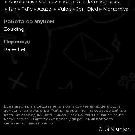
▸
Anselamus
▸
Сенсей
▸
Seiji
▸
Gi-ti_lon
▸
Saharok
▸
Isin
▸
f1d1c
▸
Azazel
▸
Vulpis
▸
Jen_Died
▸
Mortemiya
Работа со звуком:
Zoulding
Перевод:
Petechet
Все материалы представлены в ознакомительных целях для
домашнего просмотра. Файлы не хранятся на сервере сайта, а
взяты из свободных источников. Если контент на нашем сайте
нарушает Ваши авторские права, для решения вопроса
свяжитесь с нами по
e-mail
J&N union